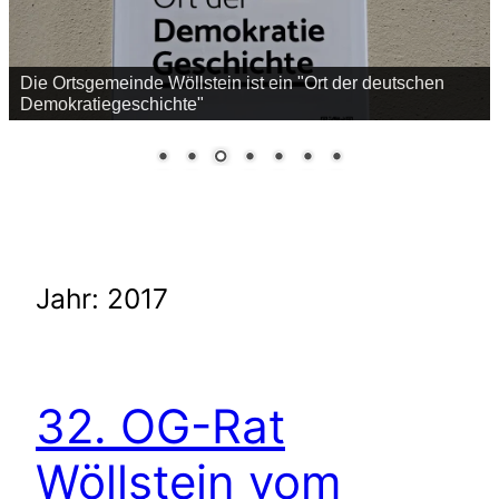
Jahr:
2017
32. OG-Rat
Wöllstein vom